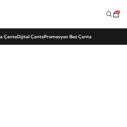
0
la Çanta
Dijital Çanta
Promosyon Bez Çanta