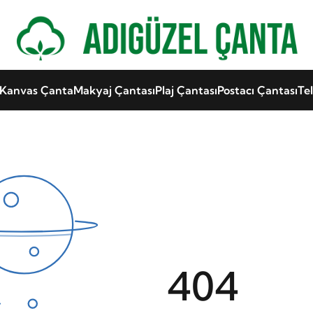
Kanvas Çanta
Makyaj Çantası
Plaj Çantası
Postacı Çantası
Te
404