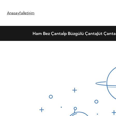
Anasayfa
İletişim
Ham Bez Çanta
İp Büzgülü Çanta
Jüt Çanta