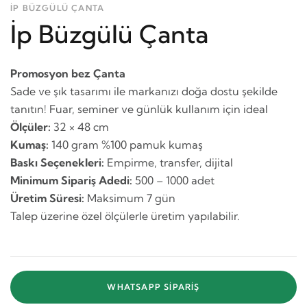
İP BÜZGÜLÜ ÇANTA
İp Büzgülü Çanta
Promosyon bez Çanta
Sade ve şık tasarımı ile markanızı doğa dostu şekilde
tanıtın! Fuar, seminer ve günlük kullanım için ideal
Ölçüler:
32 × 48 cm
Kumaş:
140 gram %100 pamuk kumaş
Baskı Seçenekleri:
Empirme, transfer, dijital
Minimum Sipariş Adedi:
500 – 1000 adet
Üretim Süresi:
Maksimum 7 gün
Talep üzerine özel ölçülerle üretim yapılabilir.
WHATSAPP SIPARIŞ